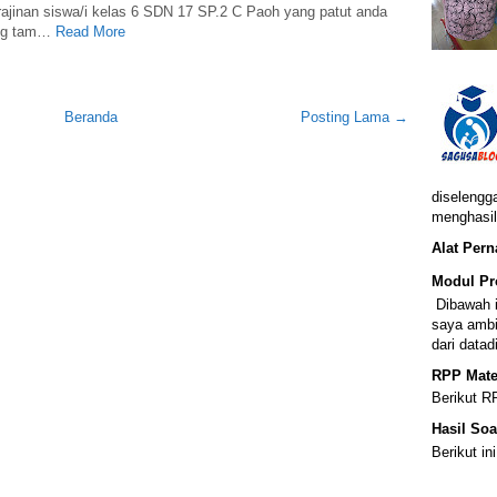
an siswa/i kelas 6 SDN 17 SP.2 C Paoh yang patut anda
ang tam…
Read More
Beranda
Posting Lama →
diselengga
menghasil
Alat Per
Modul Pr
Dibawah i
saya ambi
dari data
RPP Mate
Berikut R
Hasil Soa
Berikut in