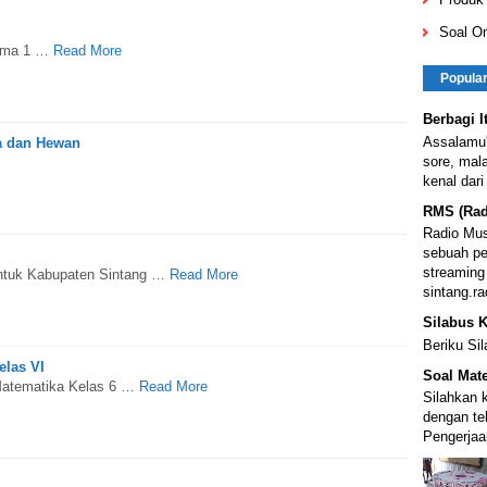
Soal On
Tema 1 …
Read More
Popula
Berbagi I
Assalamu'
a dan Hewan
sore, mal
kenal dari
RMS (Rad
Radio Mus
sebuah pe
streaming
untuk Kabupaten Sintang …
Read More
sintang.ra
Silabus K
Beriku Si
elas VI
Soal Mate
 Matematika Kelas 6 …
Read More
Silahkan k
dengan te
Pengerjaa