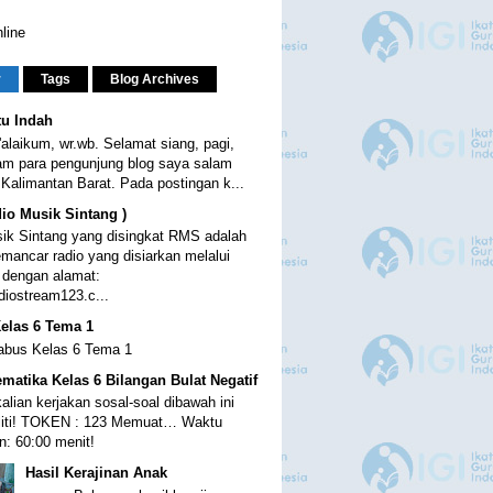
line
r
Tags
Blog Archives
tu Indah
alaikum, wr.wb. Selamat siang, pagi,
am para pengunjung blog saya salam
 Kalimantan Barat. Pada postingan k...
io Musik Sintang )
ik Sintang yang disingkat RMS adalah
mancar radio yang disiarkan melalui
 dengan alamat:
diostream123.c...
elas 6 Tema 1
labus Kelas 6 Tema 1
matika Kelas 6 Bilangan Bulat Negatif
alian kerjakan sosal-soal dibawah ini
liti! TOKEN : 123 Memuat… Waktu
n: 60:00 menit!
Hasil Kerajinan Anak