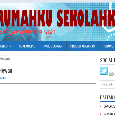
»
MATERI
SOAL ONLINE
HASIL ULANGAN
PRODUK KERAJINAN
HUBUNGI 
SOCIAL 
 Hewan
 Hewan
ents
DAFTAR 
SAGU
Ikatan 