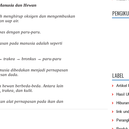
PENGIK
LABEL
Artikel
Hasil U
Hiburan
link un
Perang
Produk