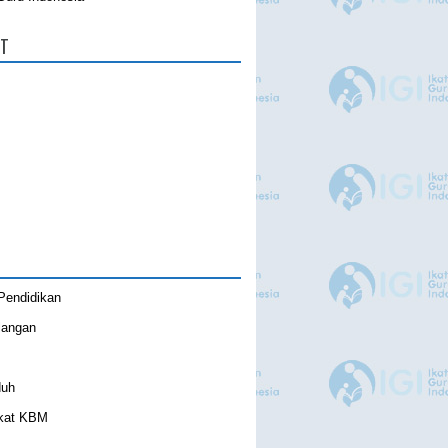
UT
 Pendidikan
langan
duh
kat KBM