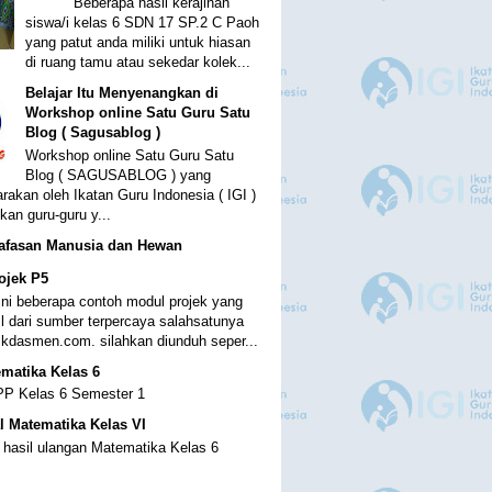
Beberapa hasil kerajinan
siswa/i kelas 6 SDN 17 SP.2 C Paoh
yang patut anda miliki untuk hiasan
di ruang tamu atau sekedar kolek...
Belajar Itu Menyenangkan di
Workshop online Satu Guru Satu
Blog ( Sagusablog )
Workshop online Satu Guru Satu
Blog ( SAGUSABLOG ) yang
rakan oleh Ikatan Guru Indonesia ( IGI )
kan guru-guru y...
nafasan Manusia dan Hewan
ojek P5
ni beberapa contoh modul projek yang
l dari sumber terpercaya salahsatunya
dikdasmen.com. silahkan diunduh seper...
matika Kelas 6
PP Kelas 6 Semester 1
l Matematika Kelas VI
i hasil ulangan Matematika Kelas 6